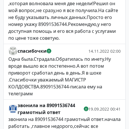
,которая волновала меня две недели!Решил он
мой вопрос,не сразу,но я все получила.На сайте
не буду указывать личных данных.Просто его
номер укажу 89091536744.Рекомендую,у него
доступная помощь и его вся работа с услугами
по цене тоже советую.
спасибочки
14.11.2022 02:00
Одна была.Страдала.Обратилась по инету.Ну
вроде вышло все постепенно.А вот потом
приворот сработал день в день.Я в шоке
.Спасибочки уважаемый МАГИСТР
КОЛДОВСТВА.89091536744-писала ему на
телеграмм
звонила на 89091536744
19.09.2022 00:41
грамотный ответ
звонила на 89091536744 грамотный ответ.начала
работать ,главное недорого,сейчас все