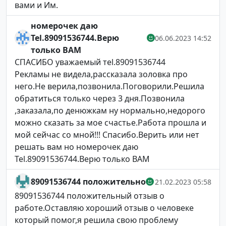
вами и Им.
номерочек даю
Tel.89091536744.Верю
06.06.2023 14:52
только ВАМ
СПАСИБО уважаемый тel.89091536744
Рекламы не видела,рассказала золовка про
него.Не верила,позвонила.Поговорили.Решила
обратиться только через 3 дня.Позвонила
,заказала,по денюжкам ну нормально,недорого
можно сказать за мое счастье.Работа прошла и
мой сейчас со мной!!! Спасибо.Верить или нет
решать вам но номерочек даю
Tel.89091536744.Верю только ВАМ
89091536744 положительно
21.02.2023 05:58
89091536744 положительный отзыв о
работе.Оставляю хороший отзыв о человеке
который помог,я решила свою проблему