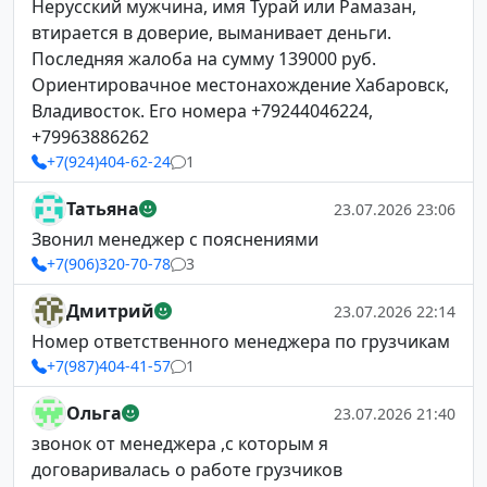
Нерусский мужчина, имя Турай или Рамазан,
втирается в доверие, выманивает деньги.
Последняя жалоба на сумму 139000 руб.
Ориентировачное местонахождение Хабаровск,
Владивосток. Его номера +79244046224,
+79963886262
+7(924)404-62-24
1
Татьяна
23.07.2026 23:06
Звонил менеджер с пояснениями
+7(906)320-70-78
3
Дмитрий
23.07.2026 22:14
Номер ответственного менеджера по грузчикам
+7(987)404-41-57
1
Ольга
23.07.2026 21:40
звонок от менеджера ,с которым я
договаривалась о работе грузчиков