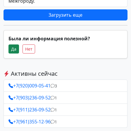
межгороду.
Загрузить еще
Была ли информация полезной?
Да
Нет
Активны сейчас
+7(920)009-05-41
3
+7(903)236-09-52
1
+7(911)236-09-52
1
+7(961)355-12-96
1