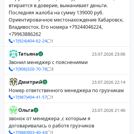
втирается в доверие, выманивает деньги.
Последняя жалоба на сумму 139000 руб.
Ориентировачное местонахождение Хабаровск,
Владивосток. Его номера +79244046224,
+79963886262
+7(924)404-62-24
1
Татьяна
23.07.2026 23:06
Звонил менеджер с пояснениями
+7(906)320-70-78
3
Дмитрий
23.07.2026 22:14
Номер ответственного менеджера по грузчикам
+7(987)404-41-57
1
Ольга
23.07.2026 21:40
звонок от менеджера ,с которым я
договаривалась о работе грузчиков
+7(986)903-40-43
1