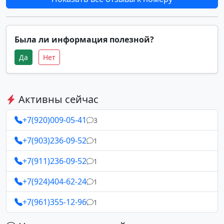
Была ли информация полезной?
Да
Нет
Активны сейчас
+7(920)009-05-41
3
+7(903)236-09-52
1
+7(911)236-09-52
1
+7(924)404-62-24
1
+7(961)355-12-96
1