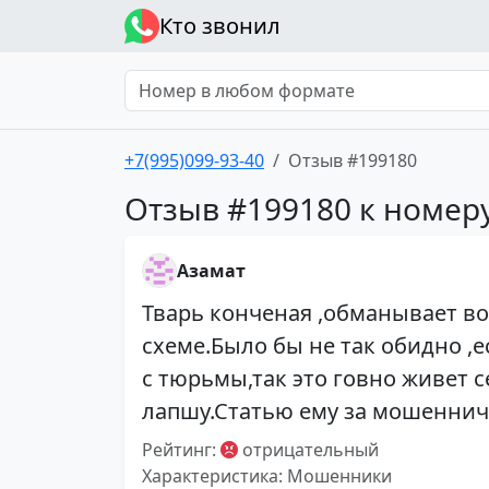
Кто звонил
+7(995)099-93-40
Отзыв #199180
Отзыв #199180 к номеру
Азамат
Тварь конченая ,обманывает во
схеме.Было бы не так обидно ,е
с тюрьмы,так это говно живет 
лапшу.Статью ему за мошеннич
Рейтинг:
отрицательный
Характеристика: Мошенники