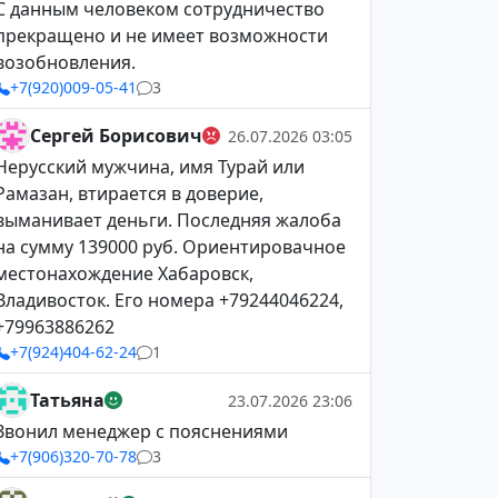
С данным человеком сотрудничество
прекращено и не имеет возможности
возобновления.
+7(920)009-05-41
3
Сергей Борисович
26.07.2026 03:05
Нерусский мужчина, имя Турай или
Рамазан, втирается в доверие,
выманивает деньги. Последняя жалоба
на сумму 139000 руб. Ориентировачное
местонахождение Хабаровск,
Владивосток. Его номера +79244046224,
+79963886262
+7(924)404-62-24
1
Татьяна
23.07.2026 23:06
Звонил менеджер с пояснениями
+7(906)320-70-78
3