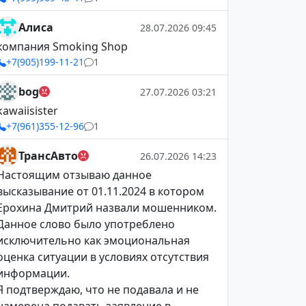
Алиса
28.07.2026 09:45
компания Smoking Shop
+7(905)199-11-21
1
bog
27.07.2026 03:21
kawaiisister
+7(961)355-12-96
1
ТрансАвто
26.07.2026 14:23
Настоящим отзываю данное
высказывание от 01.11.2024 в котором
Ерохина Дмитрий назвали мошенником.
Данное слово было употреблено
исключительно как эмоциональная
оценка ситуации в условиях отсутствия
информации.
Я подтверждаю, что не подавала и не