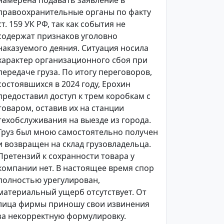
намерена подавать заявление в
правоохранительные органы по факту
ст. 159 УК РФ, так как события не
содержат признаков уголовно
наказуемого деяния. Ситуация носила
характер организационного сбоя при
передаче груза. По итогу переговоров,
состоявшихся в 2024 году, Ерохин
предоставил доступ к трем коробкам с
товаром, оставив их на станции
техобслуживания на выезде из города.
Груз был мною самостоятельно получен
и возвращен на склад грузовладельца.
Претензий к сохранности товара у
компании нет. В настоящее время спор
полностью урегулирован,
материальный ущерб отсутствует. От
лица фирмы приношу свои извинения
за некорректную формулировку.