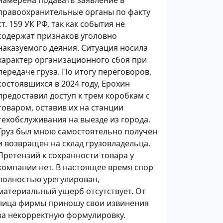
намерена подавать заявление в
правоохранительные органы по факту
ст. 159 УК РФ, так как события не
содержат признаков уголовно
наказуемого деяния. Ситуация носила
характер организационного сбоя при
передаче груза. По итогу переговоров,
состоявшихся в 2024 году, Ерохин
предоставил доступ к трем коробкам с
товаром, оставив их на станции
техобслуживания на выезде из города.
Груз был мною самостоятельно получен
и возвращен на склад грузовладельца.
Претензий к сохранности товара у
компании нет. В настоящее время спор
полностью урегулирован,
материальный ущерб отсутствует. От
лица фирмы приношу свои извинения
за некорректную формулировку.