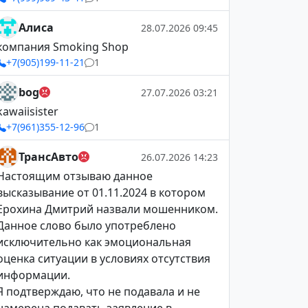
Алиса
28.07.2026 09:45
компания Smoking Shop
+7(905)199-11-21
1
bog
27.07.2026 03:21
kawaiisister
+7(961)355-12-96
1
ТрансАвто
26.07.2026 14:23
Настоящим отзываю данное
высказывание от 01.11.2024 в котором
Ерохина Дмитрий назвали мошенником.
Данное слово было употреблено
исключительно как эмоциональная
оценка ситуации в условиях отсутствия
информации.
Я подтверждаю, что не подавала и не