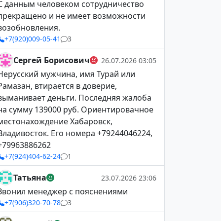
С данным человеком сотрудничество
прекращено и не имеет возможности
возобновления.
+7(920)009-05-41
3
Сергей Борисович
26.07.2026 03:05
Нерусский мужчина, имя Турай или
Рамазан, втирается в доверие,
выманивает деньги. Последняя жалоба
на сумму 139000 руб. Ориентировачное
местонахождение Хабаровск,
Владивосток. Его номера +79244046224,
+79963886262
+7(924)404-62-24
1
Татьяна
23.07.2026 23:06
Звонил менеджер с пояснениями
+7(906)320-70-78
3