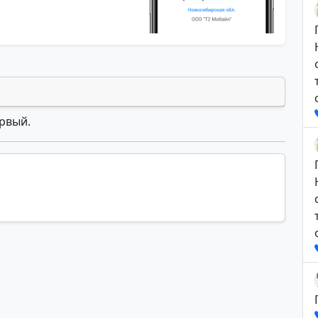
ервый.