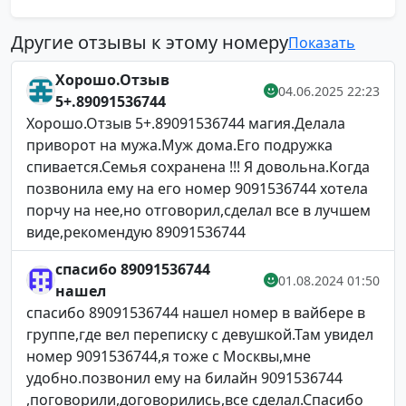
Другие отзывы к этому номеру
Показать
Хорошо.Отзыв
04.06.2025 22:23
5+.89091536744
Хорошо.Отзыв 5+.89091536744 магия.Делала
приворот на мужа.Муж дома.Его подружка
спивается.Семья сохранена !!! Я довольна.Когда
позвонила ему на его номер 9091536744 хотела
порчу на нее,но отговорил,сделал все в лучшем
виде,рекомендую 89091536744
спасибо 89091536744
01.08.2024 01:50
нашел
спасибо 89091536744 нашел номер в вайбере в
группе,где вел переписку с девушкой.Там увидел
номер 9091536744,я тоже с Москвы,мне
удобно.позвонил ему на билайн 9091536744
,поговорили,договорились,все сделал.Спасибо