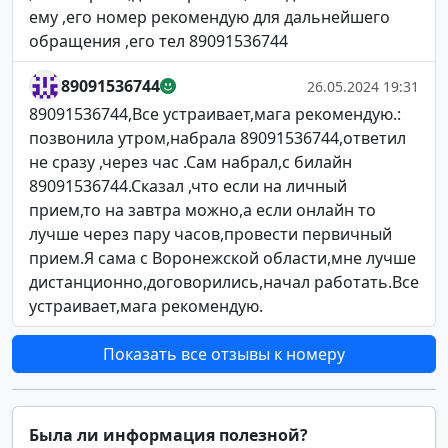
ему ,его номер рекомендую для дальнейшего
обращения ,его тел 89091536744
89091536744
26.05.2024 19:31
89091536744,Все устраивает,мага рекомендую.:
позвонила утром,набрала 89091536744,ответил
не сразу ,через час .Сам набрал,с билайн
89091536744.Сказал ,что если на личный
прием,то на завтра можно,а если онлайн то
лучше через пару часов,провести первичный
прием.Я сама с Воронежской области,мне лучше
дистанционно,договорились,начал работать.Все
устраивает,мага рекомендую.
Показать все отзывы к номеру
Была ли информация полезной?