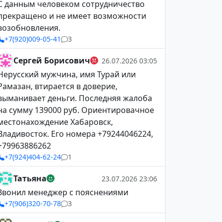
С данным человеком сотрудничество
прекращено и не имеет возможности
возобновления.
+7(920)009-05-41
3
Сергей Борисович
26.07.2026 03:05
Нерусский мужчина, имя Турай или
Рамазан, втирается в доверие,
выманивает деньги. Последняя жалоба
на сумму 139000 руб. Ориентировачное
местонахождение Хабаровск,
Владивосток. Его номера +79244046224,
+79963886262
+7(924)404-62-24
1
Татьяна
23.07.2026 23:06
Звонил менеджер с пояснениями
+7(906)320-70-78
3