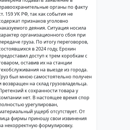
намерена подавать заявление в
правоохранительные органы по факту
ст. 159 УК РФ, так как события не
содержат признаков уголовно
наказуемого деяния. Ситуация носила
характер организационного сбоя при
передаче груза. По итогу переговоров,
состоявшихся в 2024 году, Ерохин
предоставил доступ к трем коробкам с
товаром, оставив их на станции
техобслуживания на выезде из города.
Груз был мною самостоятельно получен
и возвращен на склад грузовладельца.
Претензий к сохранности товара у
компании нет. В настоящее время спор
полностью урегулирован,
материальный ущерб отсутствует. От
лица фирмы приношу свои извинения
за некорректную формулировку.