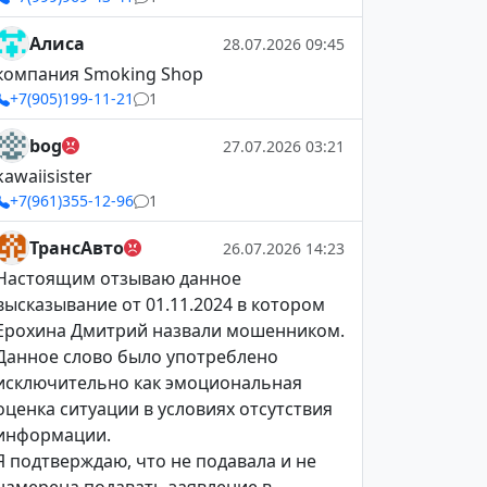
Алиса
28.07.2026 09:45
компания Smoking Shop
+7(905)199-11-21
1
bog
27.07.2026 03:21
kawaiisister
+7(961)355-12-96
1
ТрансАвто
26.07.2026 14:23
Настоящим отзываю данное
высказывание от 01.11.2024 в котором
Ерохина Дмитрий назвали мошенником.
Данное слово было употреблено
исключительно как эмоциональная
оценка ситуации в условиях отсутствия
информации.
Я подтверждаю, что не подавала и не