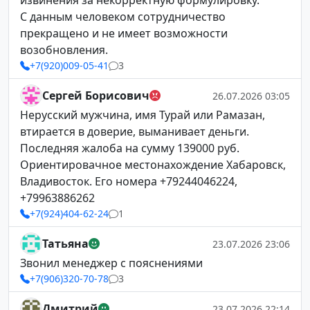
извинения за некорректную формулировку.
С данным человеком сотрудничество
прекращено и не имеет возможности
возобновления.
+7(920)009-05-41
3
Сергей Борисович
26.07.2026 03:05
Нерусский мужчина, имя Турай или Рамазан,
втирается в доверие, выманивает деньги.
Последняя жалоба на сумму 139000 руб.
Ориентировачное местонахождение Хабаровск,
Владивосток. Его номера +79244046224,
+79963886262
+7(924)404-62-24
1
Татьяна
23.07.2026 23:06
Звонил менеджер с пояснениями
+7(906)320-70-78
3
Дмитрий
23.07.2026 22:14