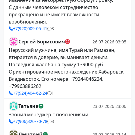
извинения за некорректную формулировку.
С данным человеком сотрудничество
прекращено и не имеет возможности
возобновления.
+7(920)009-05-41
3
Сергей Борисович
26.07.2026 03:05
Нерусский мужчина, имя Турай или Рамазан,
втирается в доверие, выманивает деньги.
Последняя жалоба на сумму 139000 руб.
Ориентировачное местонахождение Хабаровск,
Владивосток. Его номера +79244046224,
+79963886262
+7(924)404-62-24
1
Татьяна
23.07.2026 23:06
Звонил менеджер с пояснениями
+7(906)320-70-78
3
Дмитрий
23.07.2026 22:14