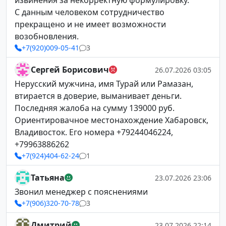
извинения за некорректную формулировку.
С данным человеком сотрудничество
прекращено и не имеет возможности
возобновления.
+7(920)009-05-41
3
Сергей Борисович
26.07.2026 03:05
Нерусский мужчина, имя Турай или Рамазан,
втирается в доверие, выманивает деньги.
Последняя жалоба на сумму 139000 руб.
Ориентировачное местонахождение Хабаровск,
Владивосток. Его номера +79244046224,
+79963886262
+7(924)404-62-24
1
Татьяна
23.07.2026 23:06
Звонил менеджер с пояснениями
+7(906)320-70-78
3
Дмитрий
23.07.2026 22:14