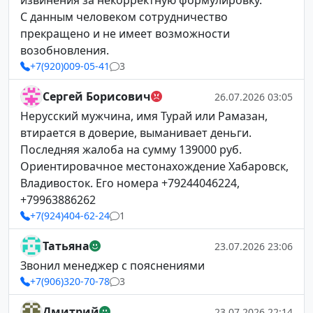
извинения за некорректную формулировку.
С данным человеком сотрудничество
прекращено и не имеет возможности
возобновления.
+7(920)009-05-41
3
Сергей Борисович
26.07.2026 03:05
Нерусский мужчина, имя Турай или Рамазан,
втирается в доверие, выманивает деньги.
Последняя жалоба на сумму 139000 руб.
Ориентировачное местонахождение Хабаровск,
Владивосток. Его номера +79244046224,
+79963886262
+7(924)404-62-24
1
Татьяна
23.07.2026 23:06
Звонил менеджер с пояснениями
+7(906)320-70-78
3
Дмитрий
23.07.2026 22:14