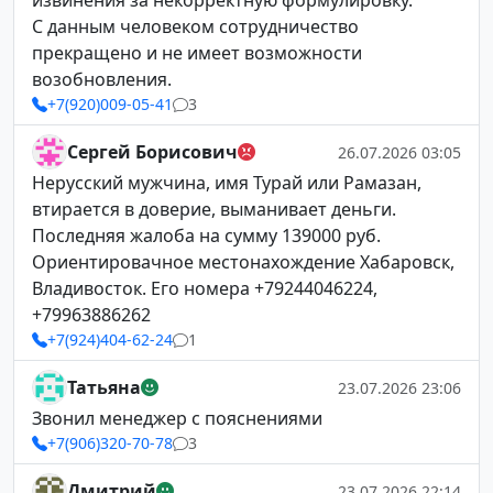
извинения за некорректную формулировку.
С данным человеком сотрудничество
прекращено и не имеет возможности
возобновления.
+7(920)009-05-41
3
Сергей Борисович
26.07.2026 03:05
Нерусский мужчина, имя Турай или Рамазан,
втирается в доверие, выманивает деньги.
Последняя жалоба на сумму 139000 руб.
Ориентировачное местонахождение Хабаровск,
Владивосток. Его номера +79244046224,
+79963886262
+7(924)404-62-24
1
Татьяна
23.07.2026 23:06
Звонил менеджер с пояснениями
+7(906)320-70-78
3
Дмитрий
23.07.2026 22:14