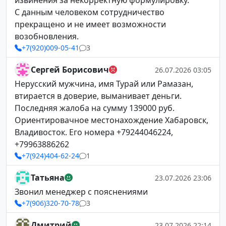
извинения за некорректную формулировку.
С данным человеком сотрудничество
прекращено и не имеет возможности
возобновления.
+7(920)009-05-41
3
Сергей Борисович
26.07.2026 03:05
Нерусский мужчина, имя Турай или Рамазан,
втирается в доверие, выманивает деньги.
Последняя жалоба на сумму 139000 руб.
Ориентировачное местонахождение Хабаровск,
Владивосток. Его номера +79244046224,
+79963886262
+7(924)404-62-24
1
Татьяна
23.07.2026 23:06
Звонил менеджер с пояснениями
+7(906)320-70-78
3
Дмитрий
23.07.2026 22:14