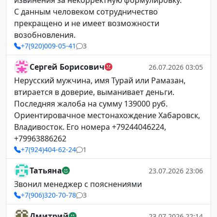
извинения за некорректную формулировку.
С данным человеком сотрудничество
прекращено и не имеет возможности
возобновления.
+7(920)009-05-41
3
Сергей Борисович
26.07.2026 03:05
Нерусский мужчина, имя Турай или Рамазан,
втирается в доверие, выманивает деньги.
Последняя жалоба на сумму 139000 руб.
Ориентировачное местонахождение Хабаровск,
Владивосток. Его номера +79244046224,
+79963886262
+7(924)404-62-24
1
Татьяна
23.07.2026 23:06
Звонил менеджер с пояснениями
+7(906)320-70-78
3
Дмитрий
23.07.2026 22:14