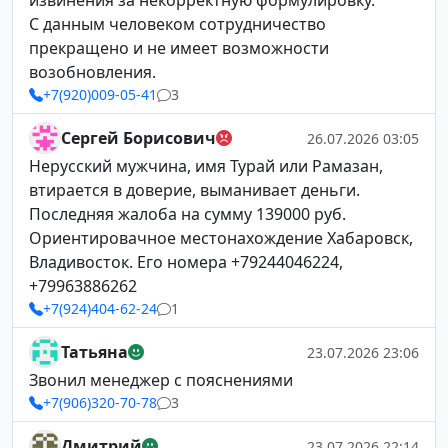
извинения за некорректную формулировку.
С данным человеком сотрудничество
прекращено и не имеет возможности
возобновления.
+7(920)009-05-41
3
Сергей Борисович
26.07.2026 03:05
Нерусский мужчина, имя Турай или Рамазан,
втирается в доверие, выманивает деньги.
Последняя жалоба на сумму 139000 руб.
Ориентировачное местонахождение Хабаровск,
Владивосток. Его номера +79244046224,
+79963886262
+7(924)404-62-24
1
Татьяна
23.07.2026 23:06
Звонил менеджер с пояснениями
+7(906)320-70-78
3
Дмитрий
23.07.2026 22:14