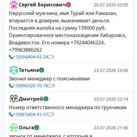
Сергей Борисович
26.07.2026 03:05
Нерусский мужчина, имя Турай или Рамазан,
втирается в доверие, выманивает деньги.
Последняя жалоба на сумму 139000 руб.
Ориентировачное местонахождение Хабаровск,
Владивосток. Его номера +79244046224,
+79963886262
+7(924)404-62-24
1
Татьяна
23.07.2026 23:06
Звонил менеджер с пояснениями
+7(906)320-70-78
3
Дмитрий
23.07.2026 22:14
Номер ответственного менеджера по грузчикам
+7(987)404-41-57
1
Ольга
23.07.2026 21:40
звонок от менеджера ,с которым я