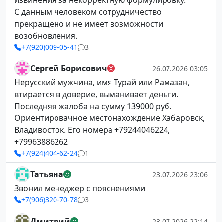
извинения за некорректную формулировку.
С данным человеком сотрудничество
прекращено и не имеет возможности
возобновления.
+7(920)009-05-41
3
Сергей Борисович
26.07.2026 03:05
Нерусский мужчина, имя Турай или Рамазан,
втирается в доверие, выманивает деньги.
Последняя жалоба на сумму 139000 руб.
Ориентировачное местонахождение Хабаровск,
Владивосток. Его номера +79244046224,
+79963886262
+7(924)404-62-24
1
Татьяна
23.07.2026 23:06
Звонил менеджер с пояснениями
+7(906)320-70-78
3
Дмитрий
23.07.2026 22:14