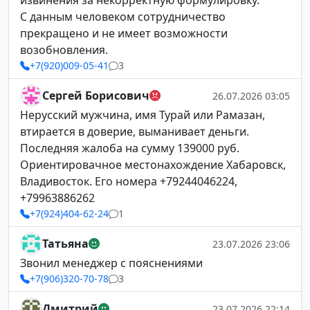
извинения за некорректную формулировку.
С данным человеком сотрудничество
прекращено и не имеет возможности
возобновления.
+7(920)009-05-41
3
Сергей Борисович
26.07.2026 03:05
Нерусский мужчина, имя Турай или Рамазан,
втирается в доверие, выманивает деньги.
Последняя жалоба на сумму 139000 руб.
Ориентировачное местонахождение Хабаровск,
Владивосток. Его номера +79244046224,
+79963886262
+7(924)404-62-24
1
Татьяна
23.07.2026 23:06
Звонил менеджер с пояснениями
+7(906)320-70-78
3
Дмитрий
23.07.2026 22:14