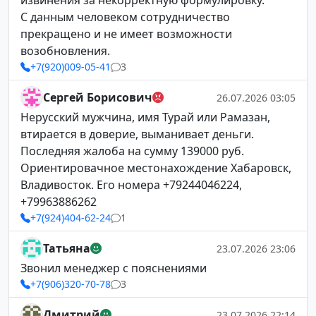
извинения за некорректную формулировку.
С данным человеком сотрудничество
прекращено и не имеет возможности
возобновления.
+7(920)009-05-41
3
Сергей Борисович
26.07.2026 03:05
Нерусский мужчина, имя Турай или Рамазан,
втирается в доверие, выманивает деньги.
Последняя жалоба на сумму 139000 руб.
Ориентировачное местонахождение Хабаровск,
Владивосток. Его номера +79244046224,
+79963886262
+7(924)404-62-24
1
Татьяна
23.07.2026 23:06
Звонил менеджер с пояснениями
+7(906)320-70-78
3
Дмитрий
23.07.2026 22:14