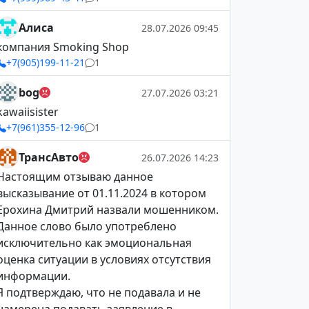
Алиса
28.07.2026 09:45
компания Smoking Shop
+7(905)199-11-21
1
bog
27.07.2026 03:21
kawaiisister
+7(961)355-12-96
1
ТрансАвто
26.07.2026 14:23
Настоящим отзываю данное
высказывание от 01.11.2024 в котором
Ерохина Дмитрий назвали мошенником.
Данное слово было употреблено
исключительно как эмоциональная
оценка ситуации в условиях отсутствия
информации.
Я подтверждаю, что не подавала и не