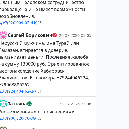
С данным человеком сотрудничество
прекращено и не имеет возможности
возобновления.
+7(920)009-05-41
3
Сергей Борисович
26.07.2026 03:05
Нерусский мужчина, имя Турай или
Рамазан, втирается в доверие,
выманивает деньги. Последняя жалоба
на сумму 139000 руб. Ориентировачное
местонахождение Хабаровск,
Владивосток. Его номера +79244046224,
+79963886262
+7(924)404-62-24
1
Татьяна
23.07.2026 23:06
Звонил менеджер с пояснениями
+7(906)320-70-78
3