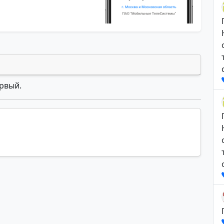
ервый.