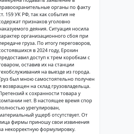
намерена подавать заявление в
правоохранительные органы по факту
ст. 159 УК РФ, так как события не
содержат признаков уголовно
наказуемого деяния. Ситуация носила
характер организационного сбоя при
передаче груза. По итогу переговоров,
состоявшихся в 2024 году, Ерохин
предоставил доступ к трем коробкам с
товаром, оставив их на станции
техобслуживания на выезде из города.
Груз был мною самостоятельно получен
и возвращен на склад грузовладельца.
Претензий к сохранности товара у
компании нет. В настоящее время спор
полностью урегулирован,
материальный ущерб отсутствует. От
лица фирмы приношу свои извинения
за некорректную формулировку.