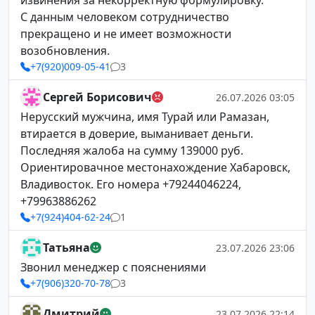
извинения за некорректную формулировку.
С данным человеком сотрудничество
прекращено и не имеет возможности
возобновления.
+7(920)009-05-41
3
Сергей Борисович
26.07.2026 03:05
Нерусский мужчина, имя Турай или Рамазан,
втирается в доверие, выманивает деньги.
Последняя жалоба на сумму 139000 руб.
Ориентировачное местонахождение Хабаровск,
Владивосток. Его номера +79244046224,
+79963886262
+7(924)404-62-24
1
Татьяна
23.07.2026 23:06
Звонил менеджер с пояснениями
+7(906)320-70-78
3
Дмитрий
23.07.2026 22:14