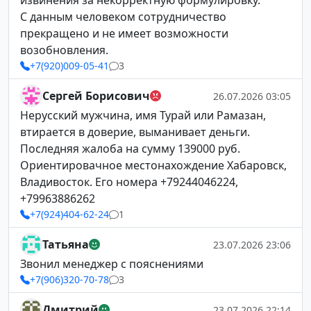
извинения за некорректную формулировку.
С данным человеком сотрудничество
прекращено и не имеет возможности
возобновления.
+7(920)009-05-41
3
Сергей Борисович
26.07.2026 03:05
Нерусский мужчина, имя Турай или Рамазан,
втирается в доверие, выманивает деньги.
Последняя жалоба на сумму 139000 руб.
Ориентировачное местонахождение Хабаровск,
Владивосток. Его номера +79244046224,
+79963886262
+7(924)404-62-24
1
Татьяна
23.07.2026 23:06
Звонил менеджер с пояснениями
+7(906)320-70-78
3
Дмитрий
23.07.2026 22:14