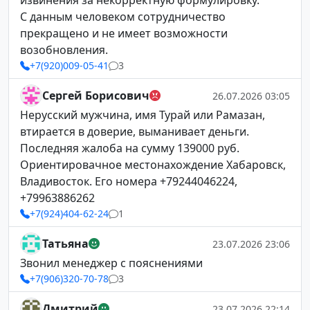
извинения за некорректную формулировку.
С данным человеком сотрудничество
прекращено и не имеет возможности
возобновления.
+7(920)009-05-41
3
Сергей Борисович
26.07.2026 03:05
Нерусский мужчина, имя Турай или Рамазан,
втирается в доверие, выманивает деньги.
Последняя жалоба на сумму 139000 руб.
Ориентировачное местонахождение Хабаровск,
Владивосток. Его номера +79244046224,
+79963886262
+7(924)404-62-24
1
Татьяна
23.07.2026 23:06
Звонил менеджер с пояснениями
+7(906)320-70-78
3
Дмитрий
23.07.2026 22:14