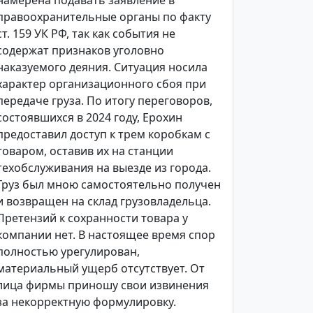
намерена подавать заявление в
правоохранительные органы по факту
ст. 159 УК РФ, так как события не
содержат признаков уголовно
наказуемого деяния. Ситуация носила
характер организационного сбоя при
передаче груза. По итогу переговоров,
состоявшихся в 2024 году, Ерохин
предоставил доступ к трем коробкам с
товаром, оставив их на станции
техобслуживания на выезде из города.
Груз был мною самостоятельно получен
и возвращен на склад грузовладельца.
Претензий к сохранности товара у
компании нет. В настоящее время спор
полностью урегулирован,
материальный ущерб отсутствует. От
лица фирмы приношу свои извинения
за некорректную формулировку.