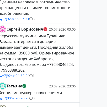
С данным человеком сотрудничество
прекращено и не имеет возможности
возобновления.
+7(920)009-05-41
3
Сергей Борисович
26.07.2026 03:05
Нерусский мужчина, имя Турай или
Рамазан, втирается в доверие,
выманивает деньги. Последняя жалоба
на сумму 139000 руб. Ориентировачное
местонахождение Хабаровск,
Владивосток. Его номера +79244046224,
+79963886262
+7(924)404-62-24
1
Татьяна
23.07.2026 23:06
Звонил менеджер с пояснениями
+7(906)320-70-78
3