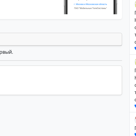
ервый.