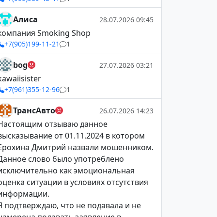
Алиса
28.07.2026 09:45
компания Smoking Shop
+7(905)199-11-21
1
bog
27.07.2026 03:21
kawaiisister
+7(961)355-12-96
1
ТрансАвто
26.07.2026 14:23
Настоящим отзываю данное
высказывание от 01.11.2024 в котором
Ерохина Дмитрий назвали мошенником.
Данное слово было употреблено
исключительно как эмоциональная
оценка ситуации в условиях отсутствия
информации.
Я подтверждаю, что не подавала и не