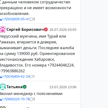
С данным человеком сотрудничество
прекращено и не имеет возможности
возобновления.
+7(920)009-05-41
3
Сергей Борисович
26.07.2026 03:05
Нерусский мужчина, имя Турай или
Рамазан, втирается в доверие,
выманивает деньги. Последняя жалоба
на сумму 139000 руб. Ориентировачное
местонахождение Хабаровск,
Владивосток. Его номера +79244046224,
+79963886262
+7(924)404-62-24
1
Татьяна
23.07.2026 23:06
Звонил менеджер с пояснениями
+7(906)320-70-78
3