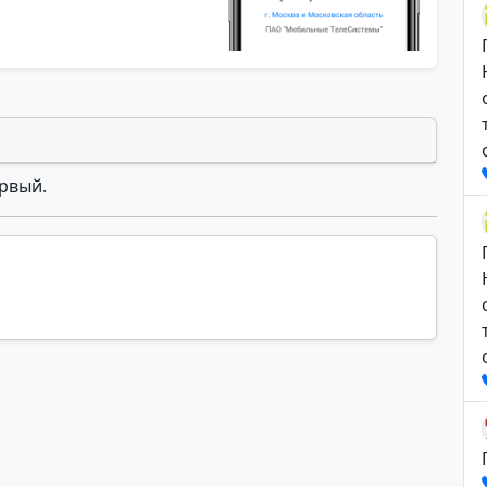
ервый.