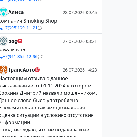
Алиса
28.07.2026 09:45
компания Smoking Shop
+7(905)199-11-21
1
bog
27.07.2026 03:21
kawaiisister
+7(961)355-12-96
1
ТрансАвто
26.07.2026 14:23
Настоящим отзываю данное
высказывание от 01.11.2024 в котором
Ерохина Дмитрий назвали мошенником.
Данное слово было употреблено
исключительно как эмоциональная
оценка ситуации в условиях отсутствия
информации.
Я подтверждаю, что не подавала и не