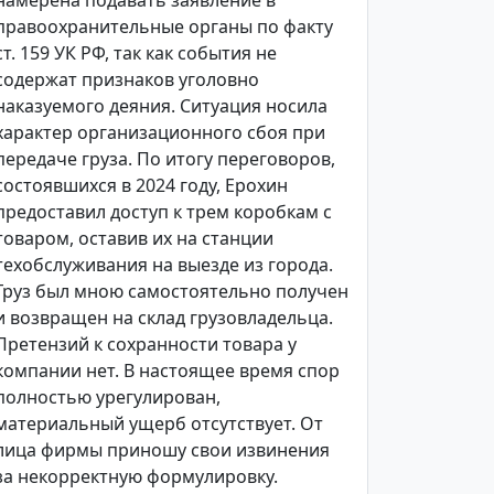
намерена подавать заявление в
правоохранительные органы по факту
ст. 159 УК РФ, так как события не
содержат признаков уголовно
наказуемого деяния. Ситуация носила
характер организационного сбоя при
передаче груза. По итогу переговоров,
состоявшихся в 2024 году, Ерохин
предоставил доступ к трем коробкам с
товаром, оставив их на станции
техобслуживания на выезде из города.
Груз был мною самостоятельно получен
и возвращен на склад грузовладельца.
Претензий к сохранности товара у
компании нет. В настоящее время спор
полностью урегулирован,
материальный ущерб отсутствует. От
лица фирмы приношу свои извинения
за некорректную формулировку.