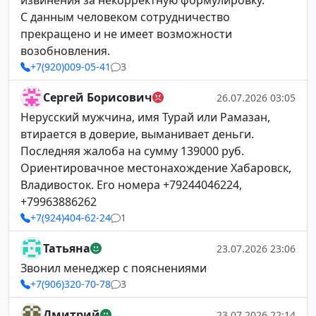
извинения за некорректную формулировку.
С данным человеком сотрудничество
прекращено и не имеет возможности
возобновления.
+7(920)009-05-41
3
Сергей Борисович
26.07.2026 03:05
Нерусский мужчина, имя Турай или Рамазан,
втирается в доверие, выманивает деньги.
Последняя жалоба на сумму 139000 руб.
Ориентировачное местонахождение Хабаровск,
Владивосток. Его номера +79244046224,
+79963886262
+7(924)404-62-24
1
Татьяна
23.07.2026 23:06
Звонил менеджер с пояснениями
+7(906)320-70-78
3
Дмитрий
23.07.2026 22:14