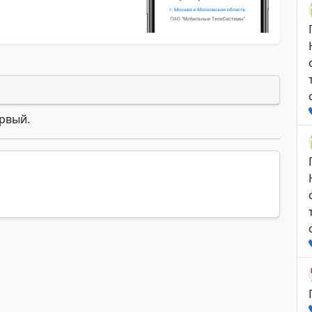
ервый.