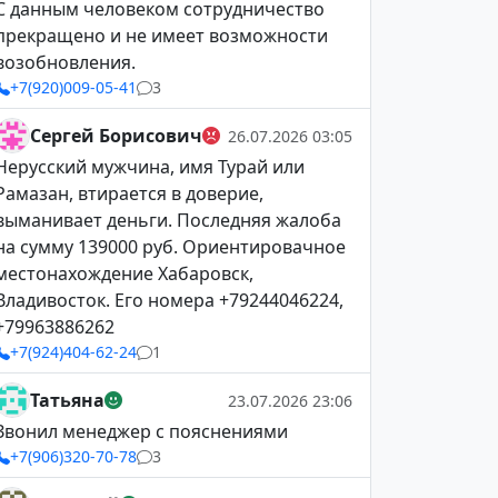
С данным человеком сотрудничество
прекращено и не имеет возможности
возобновления.
+7(920)009-05-41
3
Сергей Борисович
26.07.2026 03:05
Нерусский мужчина, имя Турай или
Рамазан, втирается в доверие,
выманивает деньги. Последняя жалоба
на сумму 139000 руб. Ориентировачное
местонахождение Хабаровск,
Владивосток. Его номера +79244046224,
+79963886262
+7(924)404-62-24
1
Татьяна
23.07.2026 23:06
Звонил менеджер с пояснениями
+7(906)320-70-78
3