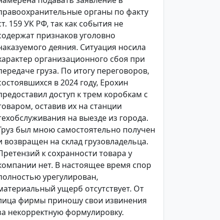
намерена подавать заявление в
правоохранительные органы по факту
ст. 159 УК РФ, так как события не
содержат признаков уголовно
наказуемого деяния. Ситуация носила
характер организационного сбоя при
передаче груза. По итогу переговоров,
состоявшихся в 2024 году, Ерохин
предоставил доступ к трем коробкам с
товаром, оставив их на станции
техобслуживания на выезде из города.
Груз был мною самостоятельно получен
и возвращен на склад грузовладельца.
Претензий к сохранности товара у
компании нет. В настоящее время спор
полностью урегулирован,
материальный ущерб отсутствует. От
лица фирмы приношу свои извинения
за некорректную формулировку.