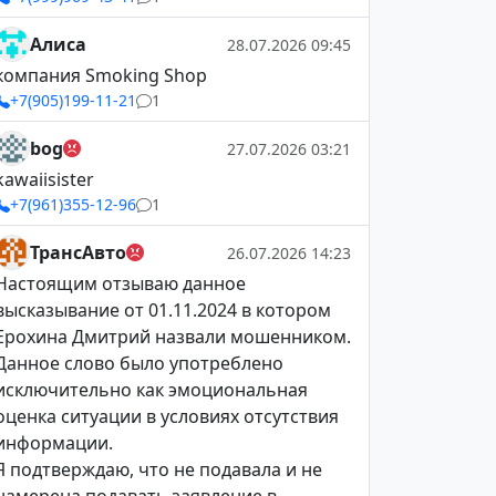
Алиса
28.07.2026 09:45
компания Smoking Shop
+7(905)199-11-21
1
bog
27.07.2026 03:21
kawaiisister
+7(961)355-12-96
1
ТрансАвто
26.07.2026 14:23
Настоящим отзываю данное
высказывание от 01.11.2024 в котором
Ерохина Дмитрий назвали мошенником.
Данное слово было употреблено
исключительно как эмоциональная
оценка ситуации в условиях отсутствия
информации.
Я подтверждаю, что не подавала и не