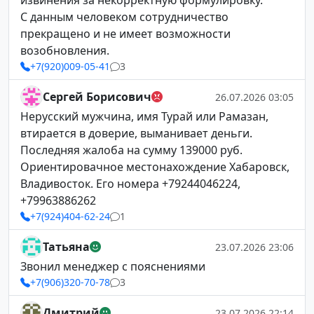
извинения за некорректную формулировку.
С данным человеком сотрудничество
прекращено и не имеет возможности
возобновления.
+7(920)009-05-41
3
Сергей Борисович
26.07.2026 03:05
Нерусский мужчина, имя Турай или Рамазан,
втирается в доверие, выманивает деньги.
Последняя жалоба на сумму 139000 руб.
Ориентировачное местонахождение Хабаровск,
Владивосток. Его номера +79244046224,
+79963886262
+7(924)404-62-24
1
Татьяна
23.07.2026 23:06
Звонил менеджер с пояснениями
+7(906)320-70-78
3
Дмитрий
23.07.2026 22:14