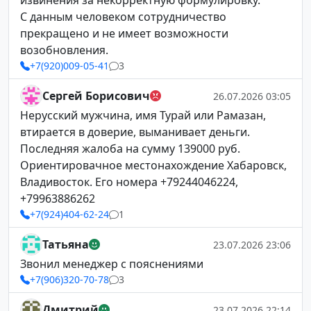
извинения за некорректную формулировку.
С данным человеком сотрудничество
прекращено и не имеет возможности
возобновления.
+7(920)009-05-41
3
Сергей Борисович
26.07.2026 03:05
Нерусский мужчина, имя Турай или Рамазан,
втирается в доверие, выманивает деньги.
Последняя жалоба на сумму 139000 руб.
Ориентировачное местонахождение Хабаровск,
Владивосток. Его номера +79244046224,
+79963886262
+7(924)404-62-24
1
Татьяна
23.07.2026 23:06
Звонил менеджер с пояснениями
+7(906)320-70-78
3
Дмитрий
23.07.2026 22:14