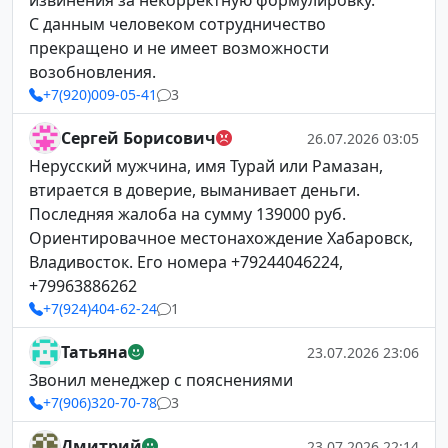
извинения за некорректную формулировку.
С данным человеком сотрудничество
прекращено и не имеет возможности
возобновления.
+7(920)009-05-41
3
Сергей Борисович
26.07.2026 03:05
Нерусский мужчина, имя Турай или Рамазан,
втирается в доверие, выманивает деньги.
Последняя жалоба на сумму 139000 руб.
Ориентировачное местонахождение Хабаровск,
Владивосток. Его номера +79244046224,
+79963886262
+7(924)404-62-24
1
Татьяна
23.07.2026 23:06
Звонил менеджер с пояснениями
+7(906)320-70-78
3
Дмитрий
23.07.2026 22:14