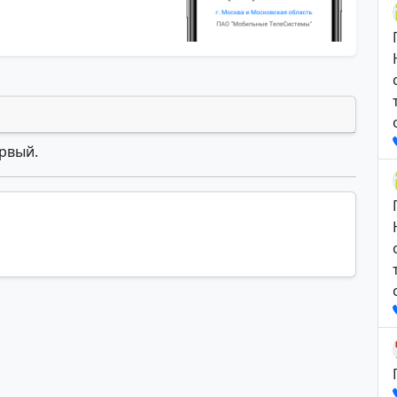
ервый.