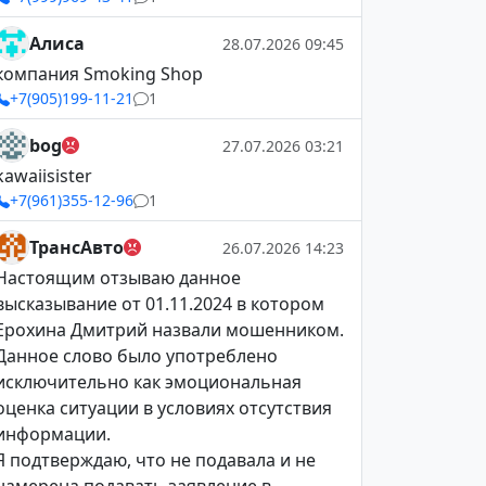
Алиса
28.07.2026 09:45
компания Smoking Shop
+7(905)199-11-21
1
bog
27.07.2026 03:21
kawaiisister
+7(961)355-12-96
1
ТрансАвто
26.07.2026 14:23
Настоящим отзываю данное
высказывание от 01.11.2024 в котором
Ерохина Дмитрий назвали мошенником.
Данное слово было употреблено
исключительно как эмоциональная
оценка ситуации в условиях отсутствия
информации.
Я подтверждаю, что не подавала и не