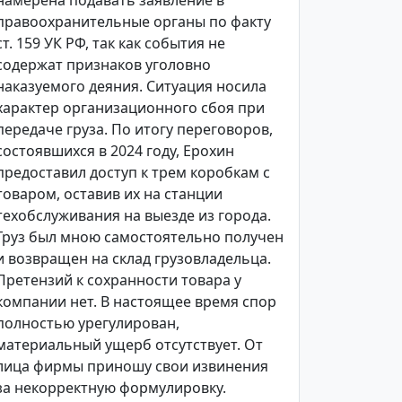
намерена подавать заявление в
правоохранительные органы по факту
ст. 159 УК РФ, так как события не
содержат признаков уголовно
наказуемого деяния. Ситуация носила
характер организационного сбоя при
передаче груза. По итогу переговоров,
состоявшихся в 2024 году, Ерохин
предоставил доступ к трем коробкам с
товаром, оставив их на станции
техобслуживания на выезде из города.
Груз был мною самостоятельно получен
и возвращен на склад грузовладельца.
Претензий к сохранности товара у
компании нет. В настоящее время спор
полностью урегулирован,
материальный ущерб отсутствует. От
лица фирмы приношу свои извинения
за некорректную формулировку.