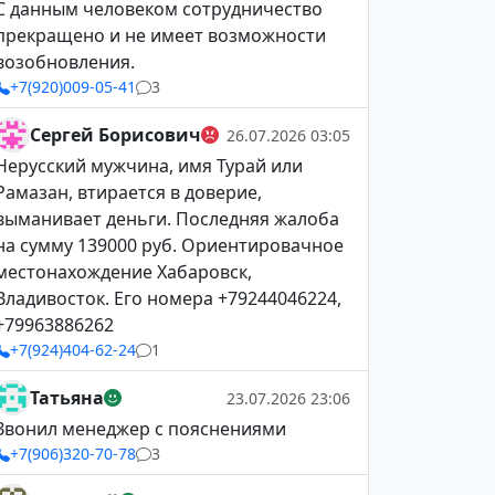
С данным человеком сотрудничество
прекращено и не имеет возможности
возобновления.
+7(920)009-05-41
3
Сергей Борисович
26.07.2026 03:05
Нерусский мужчина, имя Турай или
Рамазан, втирается в доверие,
выманивает деньги. Последняя жалоба
на сумму 139000 руб. Ориентировачное
местонахождение Хабаровск,
Владивосток. Его номера +79244046224,
+79963886262
+7(924)404-62-24
1
Татьяна
23.07.2026 23:06
Звонил менеджер с пояснениями
+7(906)320-70-78
3