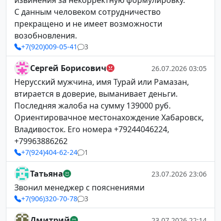
извинения за некорректную формулировку.
С данным человеком сотрудничество
прекращено и не имеет возможности
возобновления.
+7(920)009-05-41
3
Сергей Борисович
26.07.2026 03:05
Нерусский мужчина, имя Турай или Рамазан,
втирается в доверие, выманивает деньги.
Последняя жалоба на сумму 139000 руб.
Ориентировачное местонахождение Хабаровск,
Владивосток. Его номера +79244046224,
+79963886262
+7(924)404-62-24
1
Татьяна
23.07.2026 23:06
Звонил менеджер с пояснениями
+7(906)320-70-78
3
Дмитрий
23.07.2026 22:14