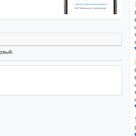
ервый.