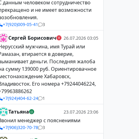
С данным человеком сотрудничество
прекращено и не имеет возможности
возобновления.
+7(920)009-05-41
3
Сергей Борисович
26.07.2026 03:05
Нерусский мужчина, имя Турай или
Рамазан, втирается в доверие,
выманивает деньги. Последняя жалоба
на сумму 139000 руб. Ориентировачное
местонахождение Хабаровск,
Владивосток. Его номера +79244046224,
+79963886262
+7(924)404-62-24
1
Татьяна
23.07.2026 23:06
Звонил менеджер с пояснениями
+7(906)320-70-78
3