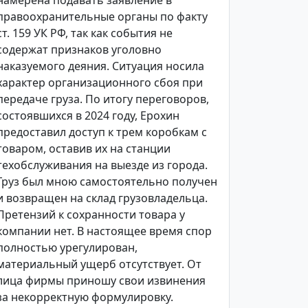
намерена подавать заявление в
правоохранительные органы по факту
ст. 159 УК РФ, так как события не
содержат признаков уголовно
наказуемого деяния. Ситуация носила
характер организационного сбоя при
передаче груза. По итогу переговоров,
состоявшихся в 2024 году, Ерохин
предоставил доступ к трем коробкам с
товаром, оставив их на станции
техобслуживания на выезде из города.
Груз был мною самостоятельно получен
и возвращен на склад грузовладельца.
Претензий к сохранности товара у
компании нет. В настоящее время спор
полностью урегулирован,
материальный ущерб отсутствует. От
лица фирмы приношу свои извинения
за некорректную формулировку.