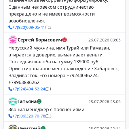
извинения за некорректную формулировку.
С данным человеком сотрудничество
прекращено и не имеет возможности
возобновления.
+7(920)009-05-41
3
Сергей Борисович
26.07.2026 03:05
Нерусский мужчина, имя Турай или Рамазан,
втирается в доверие, выманивает деньги.
Последняя жалоба на сумму 139000 руб.
Ориентировачное местонахождение Хабаровск,
Владивосток. Его номера +79244046224,
+79963886262
+7(924)404-62-24
1
Татьяна
23.07.2026 23:06
Звонил менеджер с пояснениями
+7(906)320-70-78
3
Дмитрий
23.07.2026 22:14