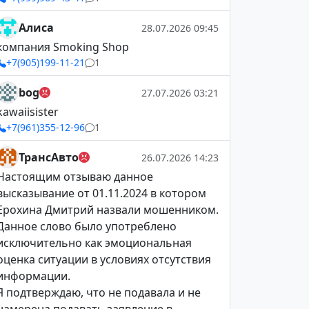
Алиса
28.07.2026 09:45
компания Smoking Shop
+7(905)199-11-21
1
bog
27.07.2026 03:21
kawaiisister
+7(961)355-12-96
1
ТрансАвто
26.07.2026 14:23
Настоящим отзываю данное
высказывание от 01.11.2024 в котором
Ерохина Дмитрий назвали мошенником.
Данное слово было употреблено
исключительно как эмоциональная
оценка ситуации в условиях отсутствия
информации.
Я подтверждаю, что не подавала и не