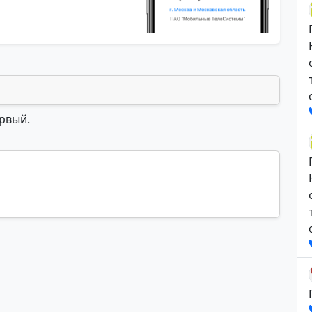
ервый.