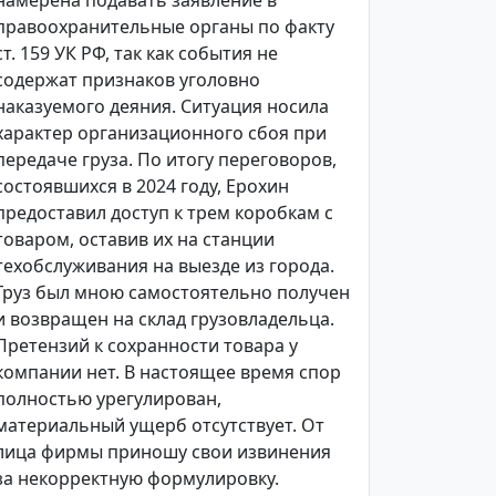
намерена подавать заявление в
правоохранительные органы по факту
ст. 159 УК РФ, так как события не
содержат признаков уголовно
наказуемого деяния. Ситуация носила
характер организационного сбоя при
передаче груза. По итогу переговоров,
состоявшихся в 2024 году, Ерохин
предоставил доступ к трем коробкам с
товаром, оставив их на станции
техобслуживания на выезде из города.
Груз был мною самостоятельно получен
и возвращен на склад грузовладельца.
Претензий к сохранности товара у
компании нет. В настоящее время спор
полностью урегулирован,
материальный ущерб отсутствует. От
лица фирмы приношу свои извинения
за некорректную формулировку.