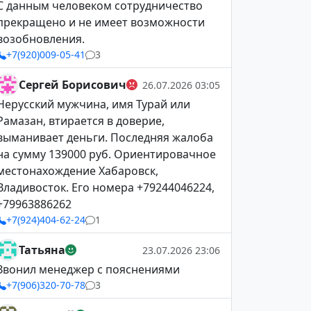
С данным человеком сотрудничество
прекращено и не имеет возможности
возобновления.
+7(920)009-05-41
3
Сергей Борисович
26.07.2026 03:05
Нерусский мужчина, имя Турай или
Рамазан, втирается в доверие,
выманивает деньги. Последняя жалоба
на сумму 139000 руб. Ориентировачное
местонахождение Хабаровск,
Владивосток. Его номера +79244046224,
+79963886262
+7(924)404-62-24
1
Татьяна
23.07.2026 23:06
Звонил менеджер с пояснениями
+7(906)320-70-78
3