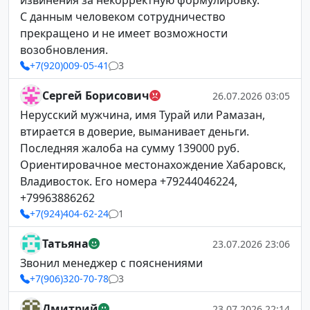
извинения за некорректную формулировку.
С данным человеком сотрудничество
прекращено и не имеет возможности
возобновления.
+7(920)009-05-41
3
Сергей Борисович
26.07.2026 03:05
Нерусский мужчина, имя Турай или Рамазан,
втирается в доверие, выманивает деньги.
Последняя жалоба на сумму 139000 руб.
Ориентировачное местонахождение Хабаровск,
Владивосток. Его номера +79244046224,
+79963886262
+7(924)404-62-24
1
Татьяна
23.07.2026 23:06
Звонил менеджер с пояснениями
+7(906)320-70-78
3
Дмитрий
23.07.2026 22:14