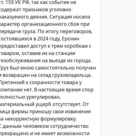
ст. 159 УК РФ, так как события не
содержат признаков уголовно
наказуемого деяния. Ситуация носила
характер организационного сбоя при
передаче груза. По итогу переговоров,
состоявшихся в 2024 году, Ерохин
предоставил доступ к трем коробкам с
товаром, оставив их на станции
техобслуживания на выезде из города.
Груз был мною самостоятельно получен
и возвращен на склад грузовладельца.
Претензий к сохранности товара у
компании нет. В настоящее время спор
полностью урегулирован,
материальный ущерб отсутствует. От
лица фирмы приношу свои извинения
за некорректную формулировку.
С данным человеком сотрудничество
прекращено и не имеет возможности