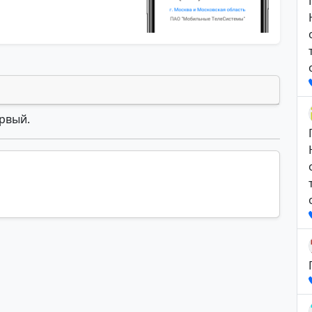
ервый.