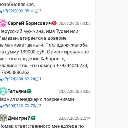
возобновления.
+7(920)009-05-41
3
Сергей Борисович
26.07.2026 03:05
Нерусский мужчина, имя Турай или
Рамазан, втирается в доверие,
выманивает деньги. Последняя жалоба
на сумму 139000 руб. Ориентировачное
местонахождение Хабаровск,
Владивосток. Его номера +79244046224,
+79963886262
+7(924)404-62-24
1
Татьяна
23.07.2026 23:06
Звонил менеджер с пояснениями
+7(906)320-70-78
3
Дмитрий
23.07.2026 22:14
Номер ответственного менеджера по