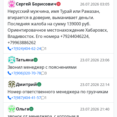
Сергей Борисович
26.07.2026 03:05
Нерусский мужчина, имя Турай или Рамазан,
втирается в доверие, выманивает деньги.
Последняя жалоба на сумму 139000 руб.
Ориентировачное местонахождение Хабаровск,
Владивосток. Его номера +79244046224,
+79963886262
+7(924)404-62-24
1
Татьяна
23.07.2026 23:06
Звонил менеджер с пояснениями
+7(906)320-70-78
3
Дмитрий
23.07.2026 22:14
Номер ответственного менеджера по грузчикам
+7(987)404-41-57
1
Ольга
23.07.2026 21:40
звонок от менеджера ,с которым я