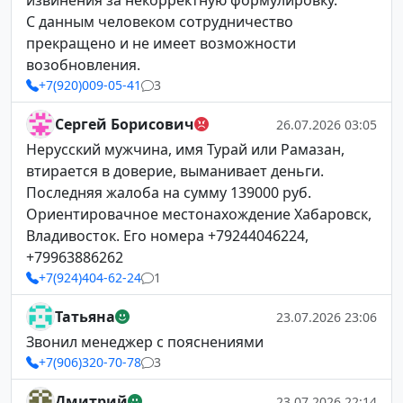
извинения за некорректную формулировку.
С данным человеком сотрудничество
прекращено и не имеет возможности
возобновления.
+7(920)009-05-41
3
Сергей Борисович
26.07.2026 03:05
Нерусский мужчина, имя Турай или Рамазан,
втирается в доверие, выманивает деньги.
Последняя жалоба на сумму 139000 руб.
Ориентировачное местонахождение Хабаровск,
Владивосток. Его номера +79244046224,
+79963886262
+7(924)404-62-24
1
Татьяна
23.07.2026 23:06
Звонил менеджер с пояснениями
+7(906)320-70-78
3
Дмитрий
23.07.2026 22:14