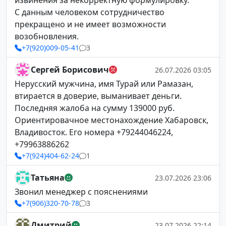
извинения за некорректную формулировку.
С данным человеком сотрудничество
прекращено и не имеет возможности
возобновления.
+7(920)009-05-41
3
Сергей Борисович
26.07.2026 03:05
Нерусский мужчина, имя Турай или Рамазан,
втирается в доверие, выманивает деньги.
Последняя жалоба на сумму 139000 руб.
Ориентировачное местонахождение Хабаровск,
Владивосток. Его номера +79244046224,
+79963886262
+7(924)404-62-24
1
Татьяна
23.07.2026 23:06
Звонил менеджер с пояснениями
+7(906)320-70-78
3
Дмитрий
23.07.2026 22:14