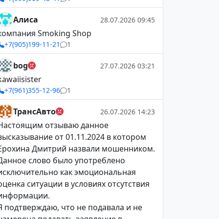
Алиса
28.07.2026 09:45
компания Smoking Shop
+7(905)199-11-21
1
bog
27.07.2026 03:21
kawaiisister
+7(961)355-12-96
1
ТрансАвто
26.07.2026 14:23
Настоящим отзываю данное
высказывание от 01.11.2024 в котором
Ерохина Дмитрий назвали мошенником.
Данное слово было употреблено
исключительно как эмоциональная
оценка ситуации в условиях отсутствия
информации.
Я подтверждаю, что не подавала и не