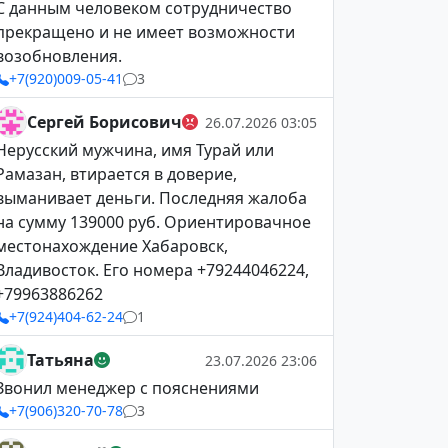
С данным человеком сотрудничество
прекращено и не имеет возможности
возобновления.
+7(920)009-05-41
3
Сергей Борисович
26.07.2026 03:05
Нерусский мужчина, имя Турай или
Рамазан, втирается в доверие,
выманивает деньги. Последняя жалоба
на сумму 139000 руб. Ориентировачное
местонахождение Хабаровск,
Владивосток. Его номера +79244046224,
+79963886262
+7(924)404-62-24
1
Татьяна
23.07.2026 23:06
Звонил менеджер с пояснениями
+7(906)320-70-78
3