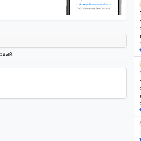
ервый.