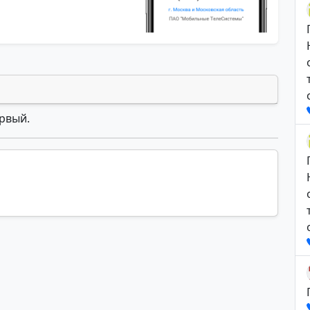
ервый.