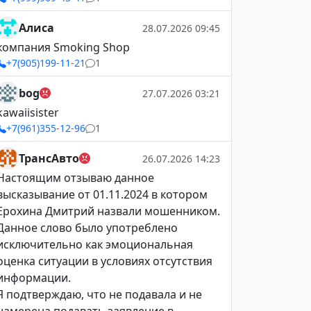
Алиса
28.07.2026 09:45
компания Smoking Shop
+7(905)199-11-21
1
bog
27.07.2026 03:21
kawaiisister
+7(961)355-12-96
1
ТрансАвто
26.07.2026 14:23
Настоящим отзываю данное
высказывание от 01.11.2024 в котором
Ерохина Дмитрий назвали мошенником.
Данное слово было употреблено
исключительно как эмоциональная
оценка ситуации в условиях отсутствия
информации.
Я подтверждаю, что не подавала и не