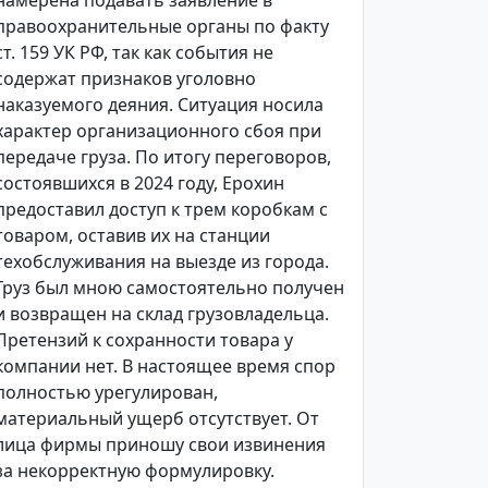
намерена подавать заявление в
правоохранительные органы по факту
ст. 159 УК РФ, так как события не
содержат признаков уголовно
наказуемого деяния. Ситуация носила
характер организационного сбоя при
передаче груза. По итогу переговоров,
состоявшихся в 2024 году, Ерохин
предоставил доступ к трем коробкам с
товаром, оставив их на станции
техобслуживания на выезде из города.
Груз был мною самостоятельно получен
и возвращен на склад грузовладельца.
Претензий к сохранности товара у
компании нет. В настоящее время спор
полностью урегулирован,
материальный ущерб отсутствует. От
лица фирмы приношу свои извинения
за некорректную формулировку.