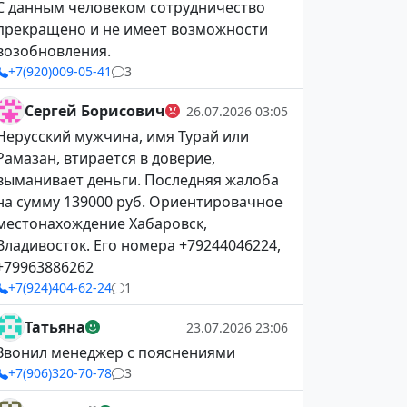
С данным человеком сотрудничество
прекращено и не имеет возможности
возобновления.
+7(920)009-05-41
3
Сергей Борисович
26.07.2026 03:05
Нерусский мужчина, имя Турай или
Рамазан, втирается в доверие,
выманивает деньги. Последняя жалоба
на сумму 139000 руб. Ориентировачное
местонахождение Хабаровск,
Владивосток. Его номера +79244046224,
+79963886262
+7(924)404-62-24
1
Татьяна
23.07.2026 23:06
Звонил менеджер с пояснениями
+7(906)320-70-78
3