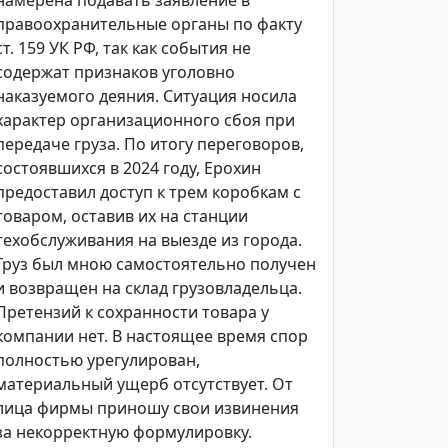
намерена подавать заявление в
правоохранительные органы по факту
ст. 159 УК РФ, так как события не
содержат признаков уголовно
наказуемого деяния. Ситуация носила
характер организационного сбоя при
передаче груза. По итогу переговоров,
состоявшихся в 2024 году, Ерохин
предоставил доступ к трем коробкам с
товаром, оставив их на станции
техобслуживания на выезде из города.
Груз был мною самостоятельно получен
и возвращен на склад грузовладельца.
Претензий к сохранности товара у
компании нет. В настоящее время спор
полностью урегулирован,
материальный ущерб отсутствует. От
лица фирмы приношу свои извинения
за некорректную формулировку.