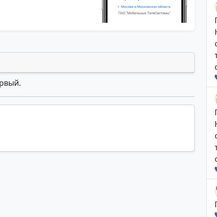
ервый.