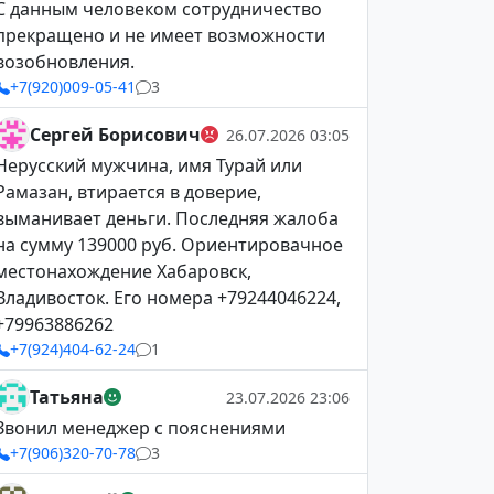
С данным человеком сотрудничество
прекращено и не имеет возможности
возобновления.
+7(920)009-05-41
3
Сергей Борисович
26.07.2026 03:05
Нерусский мужчина, имя Турай или
Рамазан, втирается в доверие,
выманивает деньги. Последняя жалоба
на сумму 139000 руб. Ориентировачное
местонахождение Хабаровск,
Владивосток. Его номера +79244046224,
+79963886262
+7(924)404-62-24
1
Татьяна
23.07.2026 23:06
Звонил менеджер с пояснениями
+7(906)320-70-78
3