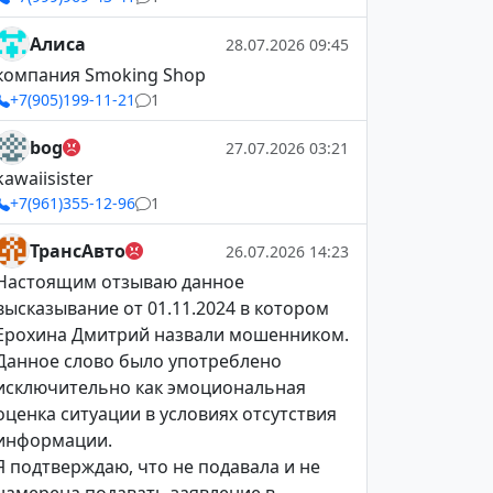
Алиса
28.07.2026 09:45
компания Smoking Shop
+7(905)199-11-21
1
bog
27.07.2026 03:21
kawaiisister
+7(961)355-12-96
1
ТрансАвто
26.07.2026 14:23
Настоящим отзываю данное
высказывание от 01.11.2024 в котором
Ерохина Дмитрий назвали мошенником.
Данное слово было употреблено
исключительно как эмоциональная
оценка ситуации в условиях отсутствия
информации.
Я подтверждаю, что не подавала и не