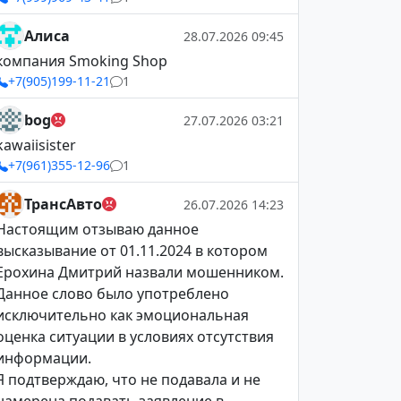
Алиса
28.07.2026 09:45
компания Smoking Shop
+7(905)199-11-21
1
bog
27.07.2026 03:21
kawaiisister
+7(961)355-12-96
1
ТрансАвто
26.07.2026 14:23
Настоящим отзываю данное
высказывание от 01.11.2024 в котором
Ерохина Дмитрий назвали мошенником.
Данное слово было употреблено
исключительно как эмоциональная
оценка ситуации в условиях отсутствия
информации.
Я подтверждаю, что не подавала и не