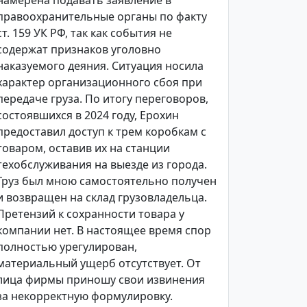
намерена подавать заявление в
правоохранительные органы по факту
ст. 159 УК РФ, так как события не
содержат признаков уголовно
наказуемого деяния. Ситуация носила
характер организационного сбоя при
передаче груза. По итогу переговоров,
состоявшихся в 2024 году, Ерохин
предоставил доступ к трем коробкам с
товаром, оставив их на станции
техобслуживания на выезде из города.
Груз был мною самостоятельно получен
и возвращен на склад грузовладельца.
Претензий к сохранности товара у
компании нет. В настоящее время спор
полностью урегулирован,
материальный ущерб отсутствует. От
лица фирмы приношу свои извинения
за некорректную формулировку.