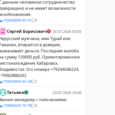
С данным человеком сотрудничество
прекращено и не имеет возможности
возобновления.
+7(920)009-05-41
3
Сергей Борисович
26.07.2026 03:05
Нерусский мужчина, имя Турай или
Рамазан, втирается в доверие,
выманивает деньги. Последняя жалоба
на сумму 139000 руб. Ориентировачное
местонахождение Хабаровск,
Владивосток. Его номера +79244046224,
+79963886262
+7(924)404-62-24
1
Татьяна
23.07.2026 23:06
Звонил менеджер с пояснениями
+7(906)320-70-78
3