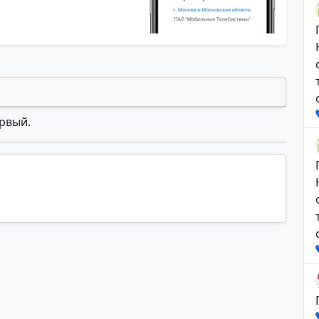
ервый.