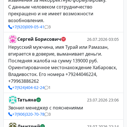
извинения за некорректную формулировку.
С данным человеком сотрудничество
прекращено и не имеет возможности
возобновления.
+7(920)009-05-41
3
Сергей Борисович
26.07.2026 03:05
Нерусский мужчина, имя Турай или Рамазан,
втирается в доверие, выманивает деньги.
Последняя жалоба на сумму 139000 руб.
Ориентировачное местонахождение Хабаровск,
Владивосток. Его номера +79244046224,
+79963886262
+7(924)404-62-24
1
Татьяна
23.07.2026 23:06
Звонил менеджер с пояснениями
+7(906)320-70-78
3
Дмитрий
23.07.2026 22:14