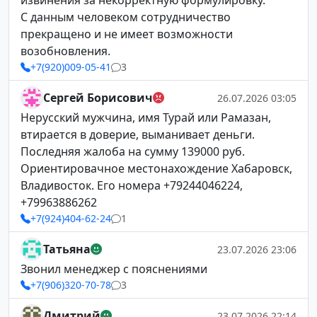
извинения за некорректную формулировку.
С данным человеком сотрудничество
прекращено и не имеет возможности
возобновления.
+7(920)009-05-41
3
Сергей Борисович
26.07.2026 03:05
Нерусский мужчина, имя Турай или Рамазан,
втирается в доверие, выманивает деньги.
Последняя жалоба на сумму 139000 руб.
Ориентировачное местонахождение Хабаровск,
Владивосток. Его номера +79244046224,
+79963886262
+7(924)404-62-24
1
Татьяна
23.07.2026 23:06
Звонил менеджер с пояснениями
+7(906)320-70-78
3
Дмитрий
23.07.2026 22:14