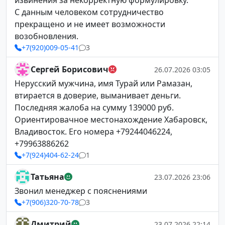
извинения за некорректную формулировку.
С данным человеком сотрудничество
прекращено и не имеет возможности
возобновления.
+7(920)009-05-41
3
Сергей Борисович
26.07.2026 03:05
Нерусский мужчина, имя Турай или Рамазан,
втирается в доверие, выманивает деньги.
Последняя жалоба на сумму 139000 руб.
Ориентировачное местонахождение Хабаровск,
Владивосток. Его номера +79244046224,
+79963886262
+7(924)404-62-24
1
Татьяна
23.07.2026 23:06
Звонил менеджер с пояснениями
+7(906)320-70-78
3
Дмитрий
23.07.2026 22:14