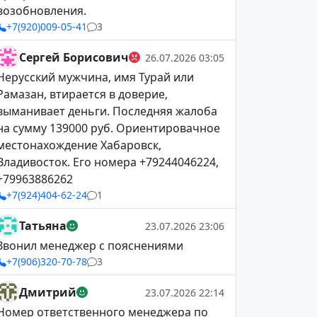
возобновления.
+7(920)009-05-41
3
Сергей Борисович
26.07.2026 03:05
Нерусский мужчина, имя Турай или
Рамазан, втирается в доверие,
выманивает деньги. Последняя жалоба
на сумму 139000 руб. Ориентировачное
местонахождение Хабаровск,
Владивосток. Его номера +79244046224,
+79963886262
+7(924)404-62-24
1
Татьяна
23.07.2026 23:06
Звонил менеджер с пояснениями
+7(906)320-70-78
3
Дмитрий
23.07.2026 22:14
Номер ответственного менеджера по