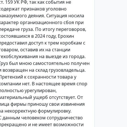
ст. 159 УК РФ, так как события не
содержат признаков уголовно
наказуемого деяния. Ситуация носила
характер организационного сбоя при
передаче груза. По итогу переговоров,
состоявшихся в 2024 году, Ерохин
предоставил доступ к трем коробкам с
товаром, оставив их на станции
техобслуживания на выезде из города.
Груз был мною самостоятельно получен
и возвращен на склад грузовладельца.
Претензий к сохранности товара у
компании нет. В настоящее время спор
полностью урегулирован,
материальный ущерб отсутствует. От
лица фирмы приношу свои извинения
за некорректную формулировку.
С данным человеком сотрудничество
прекращено и не имеет возможности