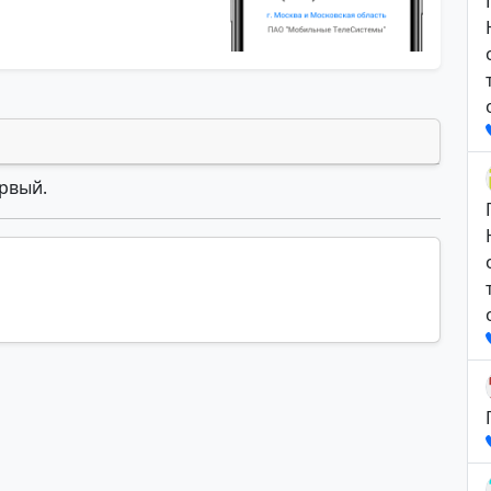
ервый.