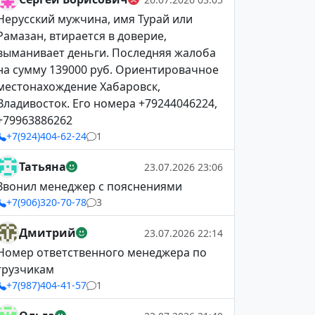
Нерусский мужчина, имя Турай или
Рамазан, втирается в доверие,
выманивает деньги. Последняя жалоба
на сумму 139000 руб. Ориентировачное
местонахождение Хабаровск,
Владивосток. Его номера +79244046224,
+79963886262
+7(924)404-62-24
1
Татьяна
23.07.2026 23:06
Звонил менеджер с пояснениями
+7(906)320-70-78
3
Дмитрий
23.07.2026 22:14
Номер ответственного менеджера по
грузчикам
+7(987)404-41-57
1