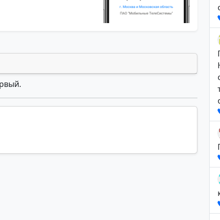
ервый.