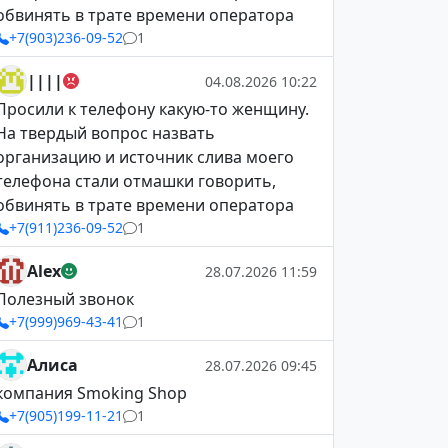
обвинять в трате времени оператора
+7(903)236-09-52
1
||||
04.08.2026 10:22
Просили к телефону какую-то женщину.
На твердый вопрос назвать
организацию и источник слива моего
телефона стали отмашки говорить,
обвинять в трате времени оператора
+7(911)236-09-52
1
Alex
28.07.2026 11:59
Полезный звонок
+7(999)969-43-41
1
Алиса
28.07.2026 09:45
компания Smoking Shop
+7(905)199-11-21
1