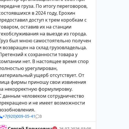
передаче груза. По итогу переговоров,
состоявшихся в 2024 году, Ерохин
предоставил доступ к трем коробкам с
товаром, оставив их на станции
техобслуживания на выезде из города.
Груз был мною самостоятельно получен
и возвращен на склад грузовладельца.
Претензий к сохранности товара у
компании нет. В настоящее время спор
полностью урегулирован,
материальный ущерб отсутствует. От
лица фирмы приношу свои извинения
за некорректную формулировку.
С данным человеком сотрудничество
прекращено и не имеет возможности
возобновления.
+7(920)009-05-41
3
Сергей Борисович
26.07.2026 03:05