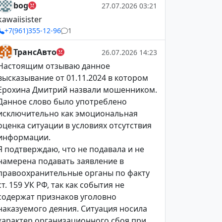
bog
27.07.2026 03:21
kawaiisister
+7(961)355-12-96
1
ТрансАвто
26.07.2026 14:23
Настоящим отзываю данное
высказывание от 01.11.2024 в котором
Ерохина Дмитрий назвали мошенником.
Данное слово было употреблено
исключительно как эмоциональная
оценка ситуации в условиях отсутствия
информации.
Я подтверждаю, что не подавала и не
намерена подавать заявление в
правоохранительные органы по факту
ст. 159 УК РФ, так как события не
содержат признаков уголовно
наказуемого деяния. Ситуация носила
характер организационного сбоя при