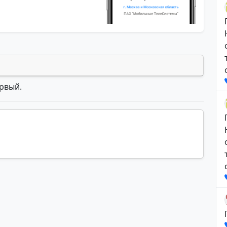
ервый.