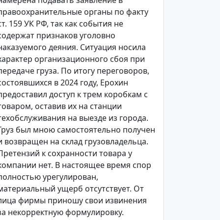
намерена подавать заявление в
правоохранительные органы по факту
ст. 159 УК РФ, так как события не
содержат признаков уголовно
наказуемого деяния. Ситуация носила
характер организационного сбоя при
передаче груза. По итогу переговоров,
состоявшихся в 2024 году, Ерохин
предоставил доступ к трем коробкам с
товаром, оставив их на станции
техобслуживания на выезде из города.
Груз был мною самостоятельно получен
и возвращен на склад грузовладельца.
Претензий к сохранности товара у
компании нет. В настоящее время спор
полностью урегулирован,
материальный ущерб отсутствует. От
лица фирмы приношу свои извинения
за некорректную формулировку.