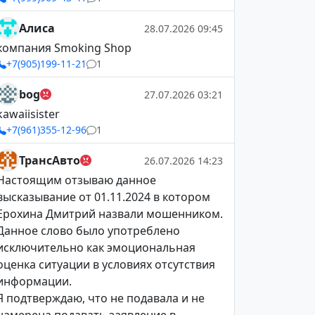
Алиса
28.07.2026 09:45
компания Smoking Shop
+7(905)199-11-21
1
bog
27.07.2026 03:21
kawaiisister
+7(961)355-12-96
1
ТрансАвто
26.07.2026 14:23
Настоящим отзываю данное
высказывание от 01.11.2024 в котором
Ерохина Дмитрий назвали мошенником.
Данное слово было употреблено
исключительно как эмоциональная
оценка ситуации в условиях отсутствия
информации.
Я подтверждаю, что не подавала и не