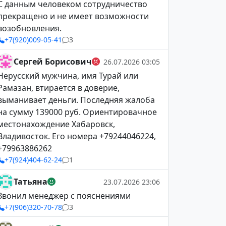
С данным человеком сотрудничество
прекращено и не имеет возможности
возобновления.
+7(920)009-05-41
3
Сергей Борисович
26.07.2026 03:05
Нерусский мужчина, имя Турай или
Рамазан, втирается в доверие,
выманивает деньги. Последняя жалоба
на сумму 139000 руб. Ориентировачное
местонахождение Хабаровск,
Владивосток. Его номера +79244046224,
+79963886262
+7(924)404-62-24
1
Татьяна
23.07.2026 23:06
Звонил менеджер с пояснениями
+7(906)320-70-78
3